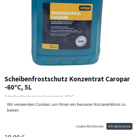
Scheibenfrostschutz Konzentrat Caropar
-60°C, 5L
Scheibenfrostschutz Konzentrat -60°C
2:1 = -30°C
Wir verwenden Cookies, um Ihnen ein besseres Nutzererlebnis zu
1:1 = -20°C
bieten.
1:2 = -10°C
Hochwertiger Scheibenfrostschutz für Ihr Auto
Inhalt 5L
Cookie Richtlinien
Ich stimme zu