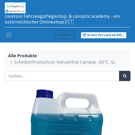
caretool Fahrzeugpflegeshop & caroptic academy - ein
österreichischer Onlineshop🇦🇹
Anmelden
📦 Gratis Versand ab €65,-
Alle Produkte
Scheibenfrostschutz Konzentrat Caropar -60°C, 5L