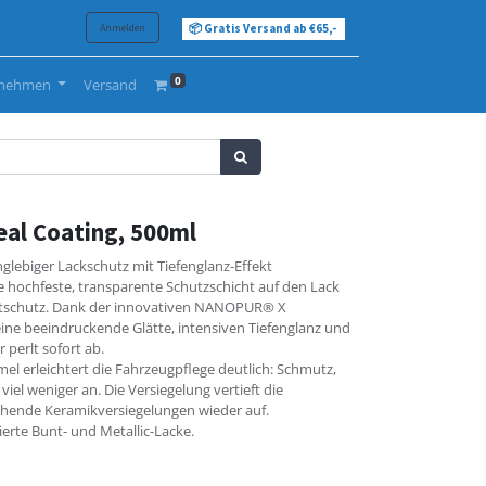
Anmelden
📦 Gratis Versand ab €65,-
0
rnehmen
Versand
al Coating, 500ml
glebiger Lackschutz mit Tiefenglanz-Effekt
e hochfeste, transparente Schutzschicht auf den Lack
itschutz. Dank der innovativen NANOPUR® X
eine beeindruckende Glätte, intensiven Tiefenglanz und
 perlt sofort ab.
el erleichtert die Fahrzeugpflege deutlich: Schmutz,
iel weniger an. Die Versiegelung vertieft die
tehende Keramikversiegelungen wieder auf.
ierte Bunt- und Metallic-Lacke.