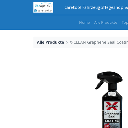
caretool Fahrzeugpflegeshop & 
Home
Alle Produkte
Top
Alle Produkte
X-CLEAN Graphene Seal Coati