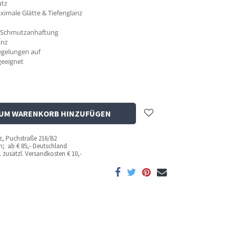
utz
imale Glätte & Tiefenglanz
r Schmutzanhaftung
anz
egelungen auf
geeignet
UM WARENKORB HINZUFÜGEN
az, Puchstraße 216/B2
ich; ab
€ 85,- Deutschland
 zusätzl. Versandkosten
€ 10,-