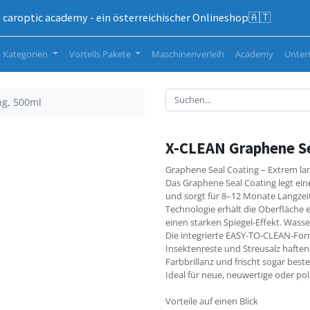
caroptic academy - ein österreichischer Onlineshop🇦🇹
 Kategorien
Vorteils Pakete
Maschinenverleih
Academy
Unte
ng, 500ml
X-CLEAN Graphene Se
Graphene Seal Coating – Extrem lan
Das Graphene Seal Coating legt ein
und sorgt für 8–12 Monate Langze
Technologie erhält die Oberfläche 
einen starken Spiegel-Effekt. Wasser
Die integrierte EASY-TO-CLEAN-Form
Insektenreste und Streusalz haften v
Farbbrillanz und frischt sogar bes
Ideal für neue, neuwertige oder pol
Vorteile auf einen Blick