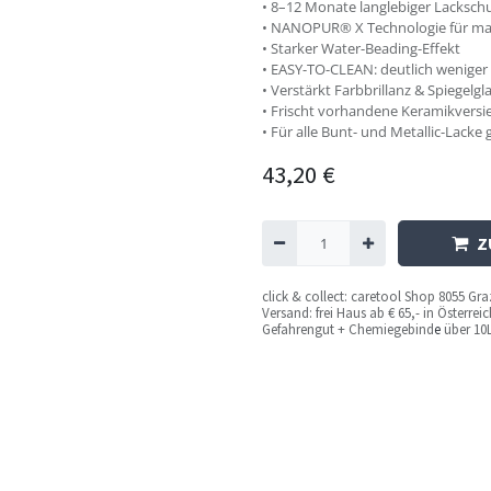
• 8–12 Monate langlebiger Lacksch
• NANOPUR® X Technologie für max
• Starker Water-Beading-Effekt
• EASY-TO-CLEAN: deutlich wenige
• Verstärkt Farbbrillanz & Spiegelgl
• Frischt vorhandene Keramikversi
• Für alle Bunt- und Metallic-Lacke 
43,20
€
Z
c
lick & collect: caretool Shop 8055 Gr
Versand: frei Haus ab € 65,- in Österre
Gefahrengut + Chemiegebind
e
über 10L