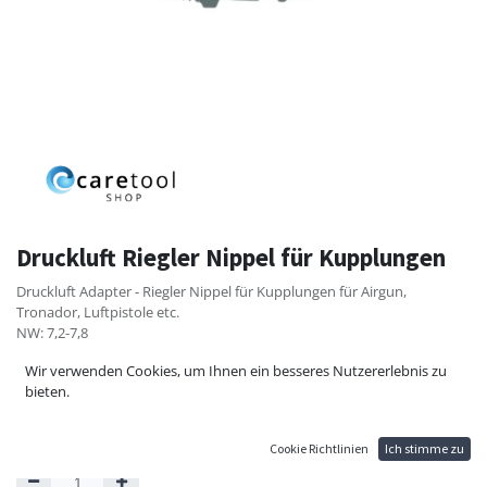
Druckluft Riegler Nippel für Kupplungen
Druckluft Adapter - Riegler Nippel für Kupplungen für Airgun,
Tronador, Luftpistole etc.
NW: 7,2-7,8
Anschluss: G1/2AG
Wir verwenden Cookies, um Ihnen ein besseres Nutzererlebnis zu
Länge: 35mm
bieten.
5,18
€
5,76
€
Cookie Richtlinien
Ich stimme zu