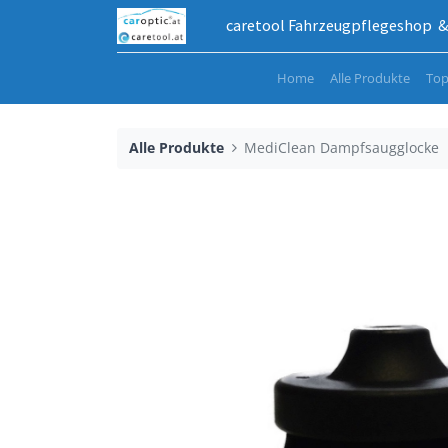
caretool Fahrzeugpflegeshop & 
Home
Alle Produkte
Top
Alle Produkte
MediClean Dampfsaugglocke