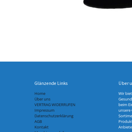
Glänzende Links
Über 
Home
Wir bie
Über uns
Gesundh
VERTRAG WIDERRUFEN
beim Ei
Impressum
unsere 
Datenschutzerklärung
Sortime
AGB
Produkt
Kontakt
Anbiete