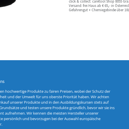
c
lick & collect: caretool Shop 8055 Gr
Versand: frei Haus ab € 65,- in Österre
Gefahrengut + Chemiegebind
e
über 10L
uns
ten hochwertige Produkte zu fairen Preisen, wobei der Schutz der
eit und der Umwelt für uns oberste Priorität haben. Wir achten
nkauf unserer Produkte und in den Ausbildungskursen stets auf
Grundsätze und testen unsere Produkte gründlich, bevor wir sie ins
nt aufnehmen. Wir kennen die meisten Hersteller unserer
e persönlich und bevorzugen bei der Auswahl europäische
r.