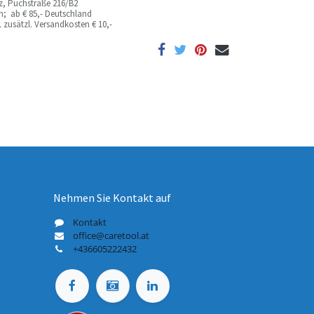
az, Puchstraße 216/B2
ich; ab
€ 85,- Deutschland
 zusätzl. Versandkosten
€ 10,-
Nehmen Sie Kontakt auf
Kontakt
office@caretool.at
+436605222432