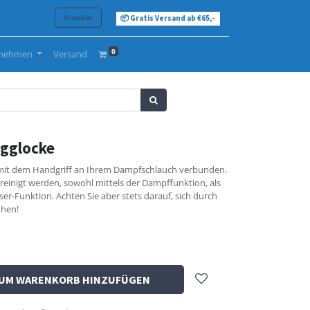
Anmelden
📦 Gratis Versand ab €65,-
0
rnehmen
Versand
gglocke
 mit dem Handgriff an Ihrem Dampfschlauch verbunden.
reinigt werden, sowohl mittels der Dampffunktion, als
r-Funktion. Achten Sie aber stets darauf, sich durch
ühen!
UM WARENKORB HINZUFÜGEN