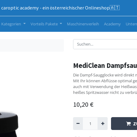
caroptic academy - ein österreichischer Onlineshop🇦🇹
 Kategorien
Vorteils Pakete
Maschinenverleih
Academy
Unte
MediClean Dampfsau
Die Dampf-Saugglocke wird direkt
Mit Ihr können Abflüsse optimal ge
auch mit Verwendung der Heißwasse
heißes Spritzwasser nicht zu verbr
10,20
€
Z