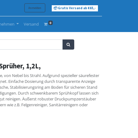
Anmelden
📦 Gratis Versand ab €65,-
0
rnehmen
Versand
prüher, 1,2L,
 von Nebel bis Strahl. Aufgrund spezieller säurefester
gnet. Einfache Dosierung durch transparente Anzeige
asche, Stabilisierungsring am Boden für sicheren Stand
ädigungen. Durch schwenkbarem Sprühkopf lassen sich
gut reinigen. Äußerst robuster Druckpumpzerstäuber
rn wie z.B. Felgenreiniger, Sanitärreinigern oder