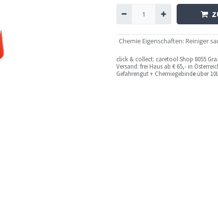
Z
Chemie Eigenschaften
:
Reiniger sa
c
lick & collect: caretool Shop 8055 Gr
Versand: frei Haus ab € 65,- in Österre
Gefahrengut + Chemiegebind
e
über 10L