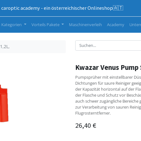
caroptic academy - ein österreichischer Onlineshop🇦🇹
 Kategorien
Vorteils Pakete
Maschinenverleih
Academy
Unte
1,2L,
Kwazar Venus Pump S
Pumpsprüher mit einstellbarer Düse,
Dichtungen für saure Reiniger geei
der Kapazität horizontal auf der Fl
der Flasche und Schutz vor Besch
auch schwer zugängliche Bereiche 
zur Verarbeitung von sauren Reinige
Flugrosterntferner.
26,40
€