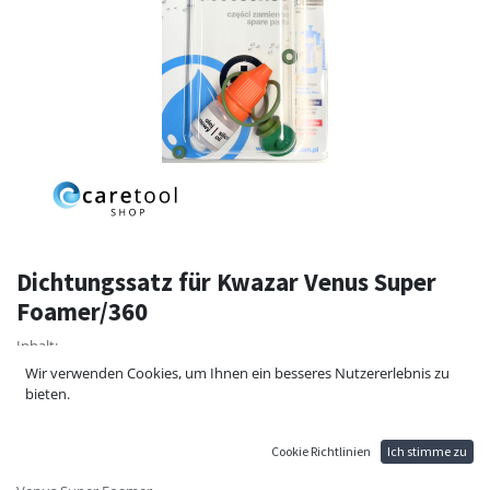
Dichtungssatz für Kwazar Venus Super
Foamer/360
Inhalt:
4 Dichtungen in allen Größen
Wir verwenden Cookies, um Ihnen ein besseres Nutzererlebnis zu
1 Spezial Öl für Pflege der Dichtungen
bieten.
1 Dichtung Ventil Pumpe
1 Abdeckung Ventil Pumpe
Cookie Richtlinien
Ich stimme zu
Für: