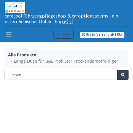
caretool Fahrzeugpflegeshop & caroptic academy - ein
österreichischer Onlineshop🇦🇹
Anmelden
📦 Gratis Versand ab €65,-
Alle Produkte
Lange Düse für B&L Profi Star Trockendampfreiniger