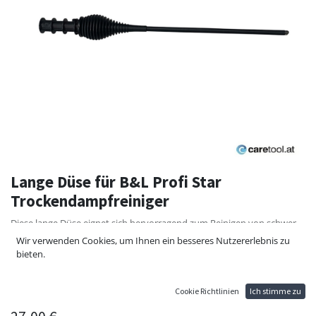
Lange Düse für B&L Profi Star
Trockendampfreiniger
Diese lange Düse eignet sich hervorragend zum Reinigen von schwer
zugänglichen Stellen, z.B. bei Flaschenreinigung, Motorwäschen,
Wir verwenden Cookies, um Ihnen ein besseres Nutzererlebnis zu
Maschinen reinigen, etc.
bieten.
Lanzenlänge
Gesamt: 44cm
Düse: 25cm
Cookie Richtlinien
Ich stimme zu