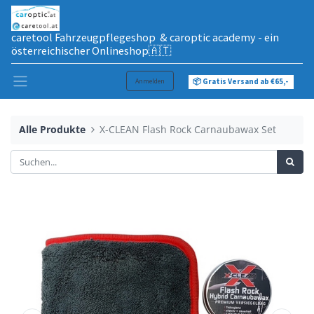
caretool Fahrzeugpflegeshop & caroptic academy - ein
österreichischer Onlineshop🇦🇹
Anmelden
📦 Gratis Versand ab €65,-
Alle Produkte
X-CLEAN Flash Rock Carnaubawax Set