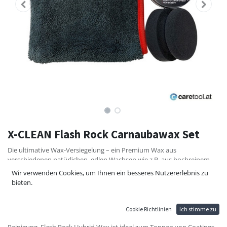
X-CLEAN Flash Rock Carnaubawax Set
Die ultimative Wax-Versiegelung – ein Premium Wax aus
verschiedenen natürlichen, edlen Wachsen wie z.B. aus hochreinem,
brasilianischen Carnaubawax und Polymeren. Diese Wax-
Wir verwenden Cookies, um Ihnen ein besseres Nutzererlebnis zu
Formulierung ist mühelos und einfach zu verarbeiten. Sorgt für
bieten.
brillanten Spiegelglanz und schützt den Lack über viele Monate vor
Witterungseinflüssen. Bringt ein ausgezeichnetes Abperlverhalten
(Lotus-Effekt) und hohe Witterungsbeständigkeit mit exzellenter
Cookie Richtlinien
Ich stimme zu
Farbtiefe. Erzeugt einen EASY-TO-CLEAN Effekt für eine einfachere
Reinigung. Flash Rock Hybrid Wax ist ideal zum Toppen von Coatings