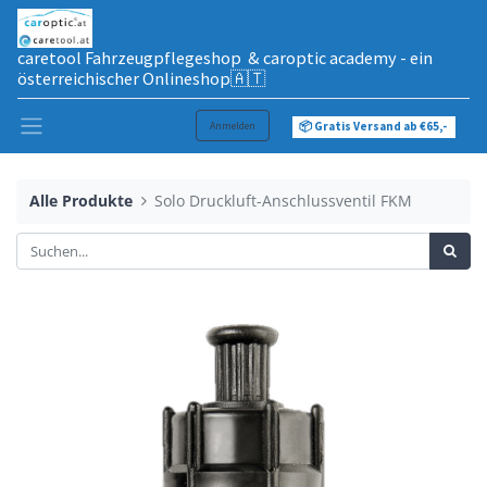
caretool Fahrzeugpflegeshop & caroptic academy - ein
österreichischer Onlineshop🇦🇹
Anmelden
📦 Gratis Versand ab €65,-
Alle Produkte
Solo Druckluft-Anschlussventil FKM