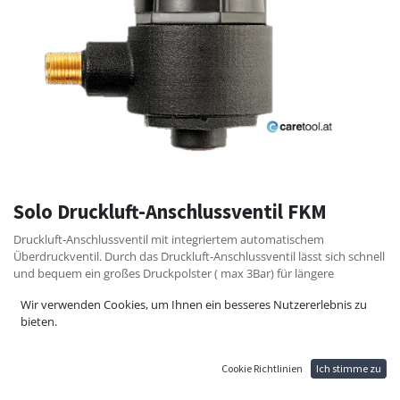
Solo Druckluft-Anschlussventil FKM
Druckluft-Anschlussventil mit integriertem automatischem
Überdruckventil. Durch das Druckluft-Anschlussventil lässt sich schnell
und bequem ein großes Druckpolster ( max 3Bar) für längere
Arbeitsintervalle unter Aufrechterhaltung eines professionellen
Wir verwenden Cookies, um Ihnen ein besseres Nutzererlebnis zu
Spritzbildes aufbauen. Das schwenkbare Druckluft-Anschlussventil
bieten.
ermöglicht den Anschluss externer Druckluft an die Spritze und
verfügt über ein integriertes, automatisches Überdruckventil.
Unser Druckluftventil ist geeignet für die SOLO Druckspritzen Geeignet
Cookie Richtlinien
Ich stimme zu
für Solo 456 / 457 / 458 / 305A / 307A /333FA