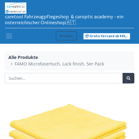
caretool Fahrzeugpflegeshop & caroptic academy - ein
österreichischer Onlineshop🇦🇹
Anmelden
📦 Gratis Versand ab €65,-
Alle Produkte
FAMO Microfasertuch, Lack finish, 5er Pack