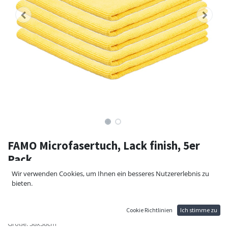
FAMO Microfasertuch, Lack finish, 5er
Pack
Wir verwenden Cookies, um Ihnen ein besseres Nutzererlebnis zu
Speziell für die Fahrzeugaufbereitung angefertigtes weiches Tuch, zum
bieten.
Abpolieren feinster Polituren und Versiegelungen. Keine Naht und
kein Etikett, die Kratzer hinterlassen können.
Cookie Richtlinien
Ich stimme zu
Inhalt: 5 Stück
Größe: 38x38cm