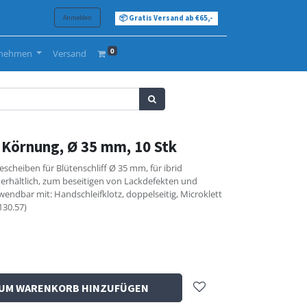
Anmelden
📦 Gratis Versand ab €65,-
0
rnehmen
Versand
 Körnung, Ø 35 mm, 10 Stk
scheiben für Blütenschliff Ø 35 mm, für ibrid
 erhältlich, zum beseitigen von Lackdefekten und
wendbar mit: Handschleifklotz, doppelseitig, Microklett
130.57)
UM WARENKORB HINZUFÜGEN