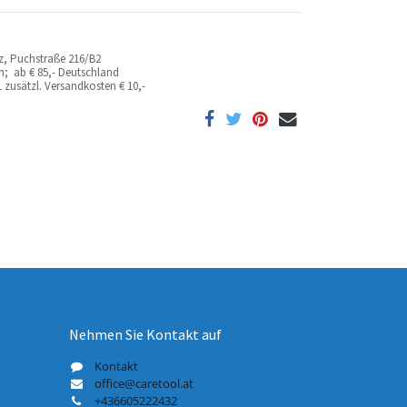
az, Puchstraße 216/B2
ich; ab
€ 85,- Deutschland
 zusätzl. Versandkosten
€ 10,-
Nehmen Sie Kontakt auf
Kontakt
office@caretool.at
+436605222432