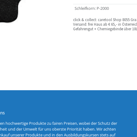
Schleifkorn
:
P-2000
c
lick & collect: caretool Shop 8055 Gr
Versand: frei Haus ab € 65,- in Österre
Gefahrengut + Chemiegebind
e
über 10L
uns
ten hochwertige Produkte zu fairen Preisen, wobei der Schutz der
eit und der Umwelt für uns oberste Priorität haben. Wir achten
nkauf unserer Produkte und in den Ausbildungskursen stets auf