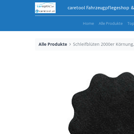
caretool Fahrzeugpflegeshop & 
Home
Alle Produkte
Top
Alle Produkte
Schleifblüten 2000er Körnung