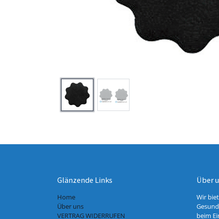
Glänzende Links
Über 
Home
Wir bie
Über uns
Gesundh
VERTRAG WIDERRUFEN
beim Ei