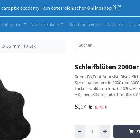
caroptic academy - ein österreichischer Onlineshop🇦🇹
 Kategorien
Vorteils Pakete
Maschinenverleih
Academy
Unte
, Ø 35 mm, 10 Stk
Schleifblüten 2000er
Rupes BigFoot Adhesive Discs, Klebe
Schleifpapierkorn in 2000 und 3000
Lackeinschlüssen Inhalt: 10Stk. Ver
+ Kleben, 30mm, mittelhart (030.51
5,14
€
5,70
€
Z