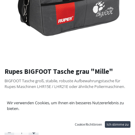
Rupes BIGFOOT Tasche grau "Mille"
BIGFOOT Tasche groß, stabile, robuste Aufbewahrungstasche für
Rupes Maschinen LHR15E / LHR21E oder ähnliche Poliermaschinen.
L50/H30/B25
Wir verwenden Cookies, um Ihnen ein besseres Nutzererlebnis zu
110,16
€
bieten.
122,40
€
Cookie Richtlinien
Ich stimme zu