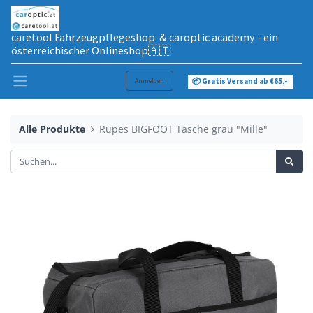
caretool Fahrzeugpflegeshop & caroptic academy - ein
österreichischer Onlineshop🇦🇹
Anmelden
📦 Gratis Versand ab €65,-
Alle Produkte
Rupes BIGFOOT Tasche grau "Mille"