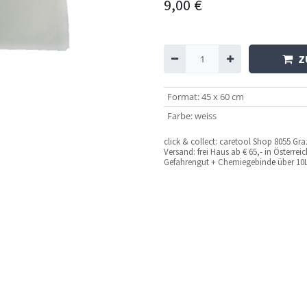
9,00
€
Z
Format
:
45 x 60 cm
Farbe
:
weiss
c
lick & collect: caretool Shop 8055 Gr
Versand: frei Haus ab € 65,- in Österre
Gefahrengut + Chemiegebind
e
über 10L