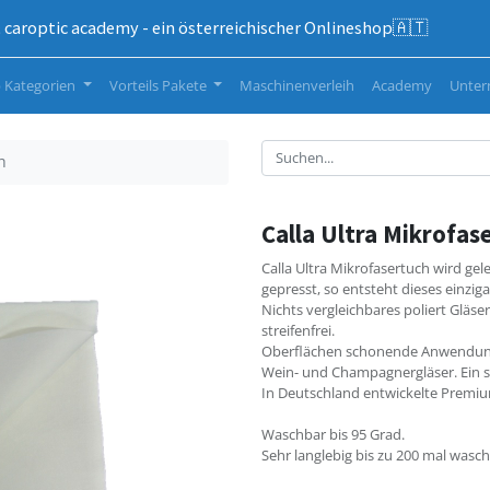
caroptic academy - ein österreichischer Onlineshop🇦🇹
 Kategorien
Vorteils Pakete
Maschinenverleih
Academy
Unte
h
Calla Ultra Mikrofas
Calla Ultra Mikrofasertuch wird ge
gepresst, so entsteht dieses einzig
Nichts vergleichbares poliert Gläser
streifenfrei.
Oberflächen schonende Anwendung,
Wein- und Champagnergläser. Ein 
In Deutschland entwickelte Premiu
Waschbar bis 95 Grad.
Sehr langlebig bis zu 200 mal wasch