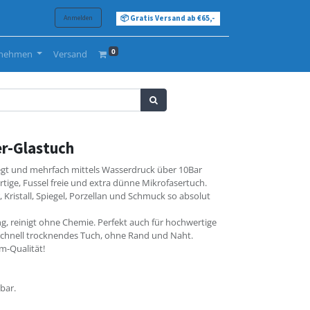
Anmelden
📦 Gratis Versand ab €65,-
0
rnehmen
Versand
er-Glastuch
legt und mehrfach mittels Wasserdruck über 10Bar
artige, Fussel freie und extra dünne Mikrofasertuch.
, Kristall, Spiegel, Porzellan und Schmuck so absolut
 reinigt ohne Chemie. Perfekt auch für hochwertige
schnell trocknendes Tuch, ohne Rand und Naht.
m-Qualität!
bar.