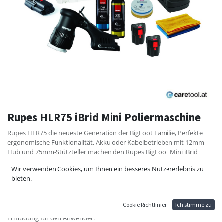
Rupes HLR75 iBrid Mini Poliermaschine
Rupes HLR75 die neueste Generation der BigFoot Familie, Perfekte
ergonomische Funktionalität, Akku oder Kabelbetrieben mit 12mm-
Hub und 75mm-Stützteller machen den Rupes BigFoot Mini iBrid
HLR75 zur besten Lösung für komplexe Formen und Spot-Repair-
Wir verwenden Cookies, um Ihnen ein besseres Nutzererlebnis zu
Arbeiten.
bieten.
Das iBrid-Technologiekonzept, bietet Fahrzeugaufbereitern, Lackieren
und inovativen Menschen eine völlig neue Form der Lackbearbeitung.
Die Rupes HLR Serie mit optimierter Ergonomie, lässt eine
Cookie Richtlinien
Ich stimme zu
komfortable und einfache Bedienung zu, beste Ergebnisse und geringe
Ermüdung für den Anwender.