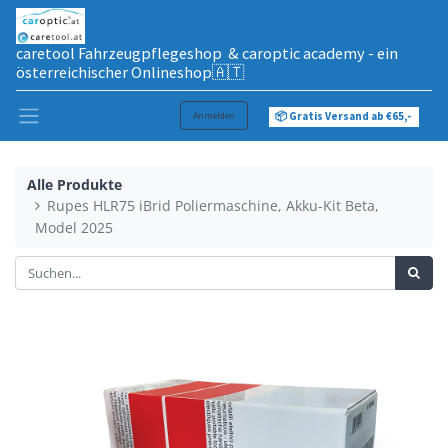
caretool Fahrzeugpflegeshop & caroptic academy - ein
österreichischer Onlineshop🇦🇹
Anmelden
📦 Gratis Versand ab €65,-
Alle Produkte
Rupes HLR75 iBrid Poliermaschine, Akku-Kit Beta,
Model 2025