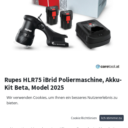
Rupes HLR75 iBrid Poliermaschine, Akku-
Kit Beta, Model 2025
Rupes HLR75 die neueste Generation der BigFoot Familie, Perfekte
Wir verwenden Cookies, um Ihnen ein besseres Nutzererlebnis zu
ergonomische Funktionalität, Akku oder Kabelbetrieben mit 12mm-
bieten.
Hub und 75mm-Stützteller machen den Rupes BigFoot Mini iBrid
HLR75 zur besten Lösung für komplexe Formen und Spot-Repair-
Arbeiten.
Cookie Richtlinien
Ich stimme zu
Das iBrid-Technologiekonzept, bietet Fahrzeugaufbereitern, Lackieren