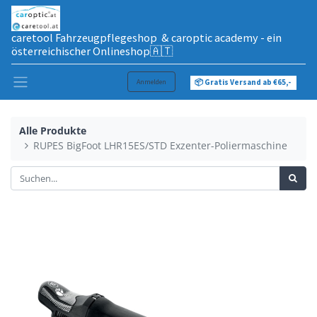
caretool Fahrzeugpflegeshop & caroptic academy - ein
österreichischer Onlineshop🇦🇹
Anmelden
📦 Gratis Versand ab €65,-
Alle Produkte
RUPES BigFoot LHR15ES/STD Exzenter-Poliermaschine