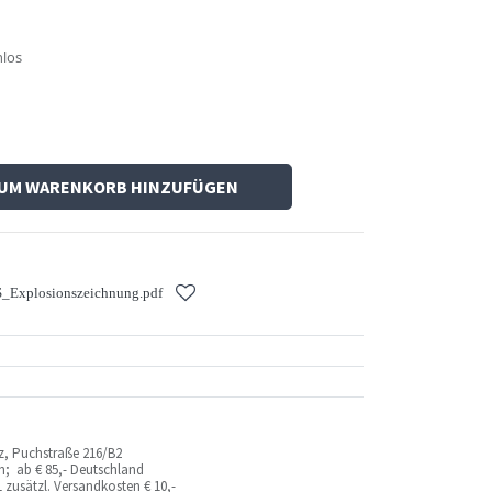
nlos
UM WARENKORB HINZUFÜGEN
_Explosionszeichnung.pdf
az, Puchstraße 216/B2
ich; ab
€ 85,- Deutschland
 zusätzl. Versandkosten
€ 10,-