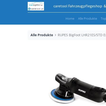
caretool Fahrzeugpflegeshop & 
Home
Alle Produkte
Top
Alle Produkte
RUPES BigFoot LHR21ES/STD E