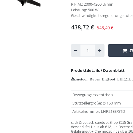
R.P.M.: 2000-4200 U/min
Leistung: 500 W
Geschwindigkeitsregulierung stufe
438,72
€
548,40
€
Z
Produktdetails / Datenblatt
caretool_Rupes_BigFoot_LHR21ES
Bewegung
:
exzentrisch
Stütztellergröße
:
Ø 150 mm
Artikelnummer
:
LHR21ES/STD
c
lick & collect: caretool Shop 8055 Gr
Versand: frei Haus ab € 65,- in Österre
Gefahrengut + Chemiegebind
e
über 10L