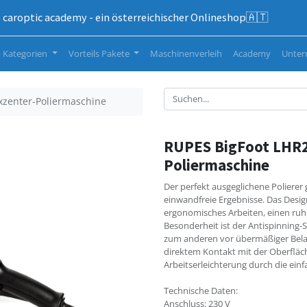
caroptic academy - ein österreichischer Onlineshop🇦🇹
 Kategorien
Vorteils Pakete
Maschinenverleih
Academy
Unte
xzenter-Poliermaschine
RUPES BigFoot LHR2
Poliermaschine
Der perfekt ausgeglichene Polierer
einwandfreie Ergebnisse. Das Desig
ergonomisches Arbeiten, einen ruhi
Besonderheit ist der Antispinning-
zum anderen vor übermäßiger Bela
direktem Kontakt mit der Oberfläch
Arbeitserleichterung durch die ein
Technische Daten:
Anschluss: 230 V