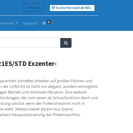
Anmelden
📦 Gratis Versand ab €65,-
0
rnehmen
Versand
1ES/STD Exzenter-
 garantiert schnelles Arbeiten auf großen Flächen und
n der LHR21ES ist nicht nur elegant, sondern ermöglicht
gen Betrieb und minimale Vibration. Eine weitere
Stützkragen, der zum einen als Schutzfunktion dient und
stung schützt wenn der Polierschwamm nicht in
e steht. Weiters bietet die Ein/Aus Sperre
fachere Neupositionierung der Poliermaschine.