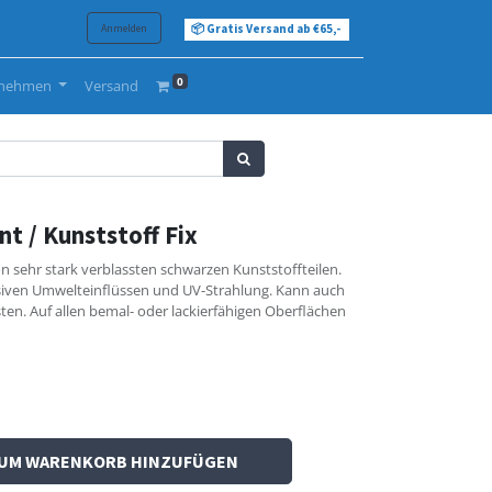
Anmelden
📦 Gratis Versand ab €65,-
0
rnehmen
Versand
t / Kunststoff Fix
 sehr stark verblassten schwarzen Kunststoffteilen.
siven Umwelteinflüssen und UV-Strahlung. Kann auch
isten. Auf allen bemal- oder lackierfähigen Oberflächen
UM WARENKORB HINZUFÜGEN