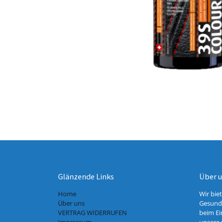
Glänzende Links
Über 
Home
Wir bie
Über uns
Gesundh
VERTRAG WIDERRUFEN
beim Ei