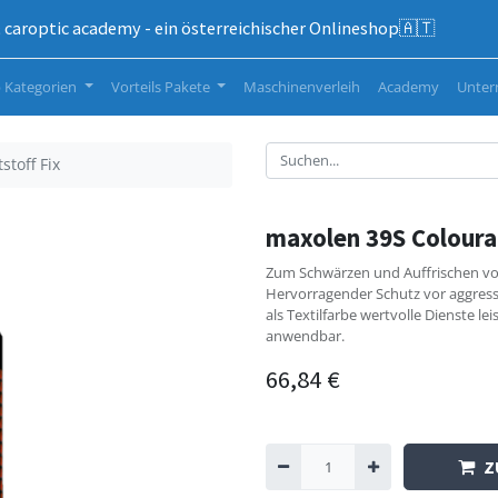
caroptic academy - ein österreichischer Onlineshop🇦🇹
 Kategorien
Vorteils Pakete
Maschinenverleih
Academy
Unte
toff Fix
maxolen 39S Colouran
Zum Schwärzen und Auffrischen von
Hervorragender Schutz vor aggres
als Textilfarbe wertvolle Dienste le
anwendbar.
66,84
€
Z