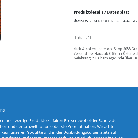
Produktdetails / Datenblatt
MSDS_-_MAXOLEN_Kunststoff-Fix
Inhalt
:
1L
c
lick & collect: caretool Shop 8055 Gr
Versand: frei Haus ab € 65,- in Österre
Gefahrengut + Chemiegebind
e
über 10L
uns
ten hochwertige Produkte zu fairen Preisen, wobei der Schutz der
eit und der Umwelt für uns oberste Priorität haben. Wir achten
nkauf unserer Produkte und in den Ausbildungskursen stets auf