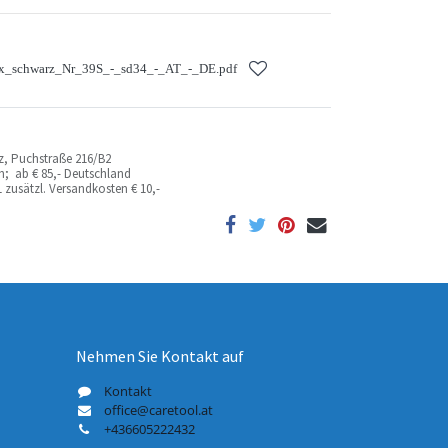
_schwarz_Nr_39S_-_sd34_-_AT_-_DE.pdf
az, Puchstraße 216/B2
ich; ab
€ 85,- Deutschland
 zusätzl. Versandkosten
€ 10,-
Nehmen Sie Kontakt auf
Kontakt
office@caretool.at
+436605222432