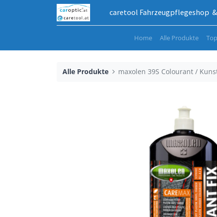
caretool Fahrzeugpflegeshop & 
Home
Alle Produkte
Top
Alle Produkte
maxolen 39S Colourant / Kunsts