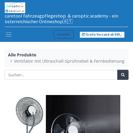
caretool Fahrzeugpflegeshop & caroptic academy - ein
österreichischer Onlineshop🇦🇹
Anmelden
📦 Gratis Versand ab €65,-
Alle Produkte
Ventilator mit Ultraschall-Sprühnebel & Fernbedienung