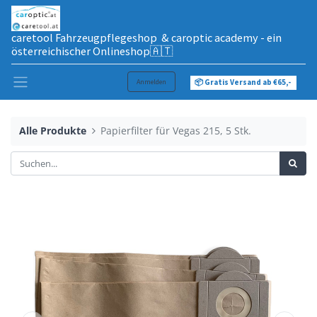
caretool Fahrzeugpflegeshop & caroptic academy - ein
österreichischer Onlineshop🇦🇹
Anmelden
📦 Gratis Versand ab €65,-
Alle Produkte
Papierfilter für Vegas 215, 5 Stk.