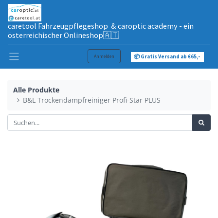
caretool Fahrzeugpflegeshop & caroptic academy - ein
österreichischer Onlineshop🇦🇹
Anmelden
📦 Gratis Versand ab €65,-
Alle Produkte
B&L Trockendampfreiniger Profi-Star PLUS