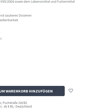
935/2004 sowie dem Lebensmittel und Futtermittel
und sauberes Dosieren
Bedienbarkeit
n:
UM WARENKORB HINZUFÜGEN
az, Puchstraße 216/B2
ich; ab
€ 85,- Deutschland