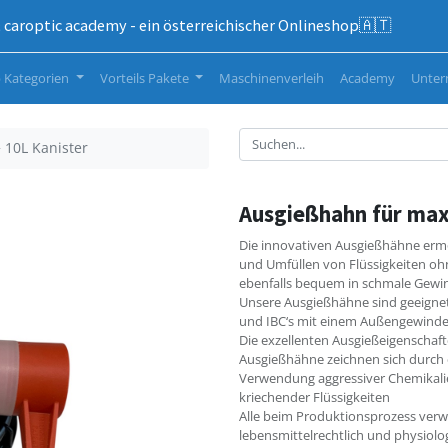
caroptic academy - ein österreichischer Onlineshop🇦🇹
 Kategorien
Vorteils Pakete
Maschinenverleih
Academy
Unte
 10L Kanister
Ausgießhahn für max
Die innovativen Ausgießhähne ermög
und Umfüllen von Flüssigkeiten ohn
ebenfalls bequem in schmale Gewin
Unsere Ausgießhähne sind geeignet f
und IBC‘s mit einem Außengewinde
Die exzellenten Ausgießeigenschaft
Ausgießhähne zeichnen sich durch e
Verwendung aggressiver Chemikali
kriechender Flüssigkeiten
Alle beim Produktionsprozess verwe
lebensmittelrechtlich und physiol