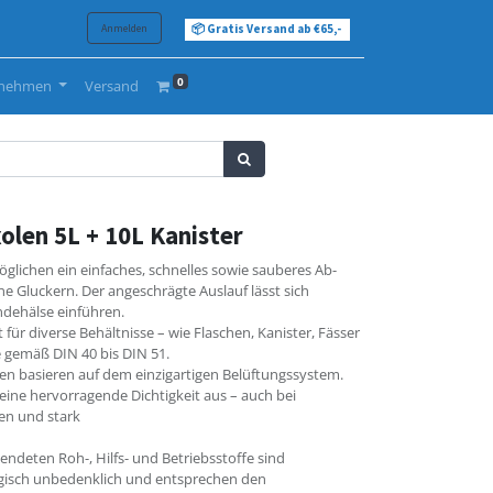
Anmelden
📦 Gratis Versand ab €65,-
0
rnehmen
Versand
olen 5L + 10L Kanister
lichen ein einfaches, schnelles sowie sauberes Ab-
e Gluckern. Der angeschrägte Auslauf lässt sich
dehälse einführen.
ür diverse Behältnisse – wie Flaschen, Kanister, Fässer
 gemäß DIN 40 bis DIN 51.
en basieren auf dem einzigartigen Belüftungssystem.
ine hervorragende Dichtigkeit aus – auch bei
en und stark
ndeten Roh-, Hilfs- und Betriebsstoffe sind
ogisch unbedenklich und entsprechen den