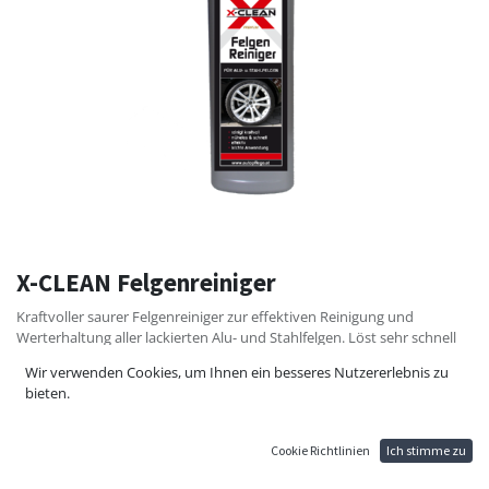
X-CLEAN Felgenreiniger
Kraftvoller saurer Felgenreiniger zur effektiven Reinigung und
Werterhaltung aller lackierten Alu- und Stahlfelgen. Löst sehr schnell
und zuverlässig auch hartnäckigste Fett-, Öl- und
Wir verwenden Cookies, um Ihnen ein besseres Nutzererlebnis zu
Bremsabriebrückstände, sowie sonstigen Straßenschmutz. Bei
bieten.
maximaler Oberflächenschonung erhalten die Felgen unmittelbar ein
neuwertiges Aussehen. Extrem schnell in Wirkung und Anwendung. Ist
für den Einsatz in biologischen Aufbereitungsanlagen, unter
Cookie Richtlinien
Ich stimme zu
Einhaltung der Einleitungsbedingungen, geeignet.