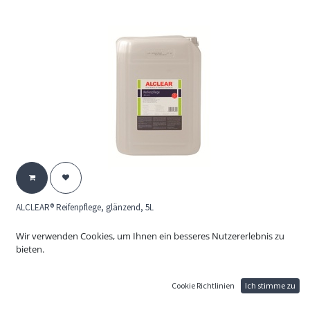
ALCLEAR® Reifenpflege, glänzend, 5L
85,20
€
Wir verwenden Cookies, um Ihnen ein besseres Nutzererlebnis zu
Erzeugt Glanz auf Gummi, Kunststoffteilen, Reifen und Türgummis
bieten.
Pflege und Farbauffrischung zur Außenanwendung. Schnelle
Anwendung, langanhaltender wetlook
Cookie Richtlinien
Ich stimme zu