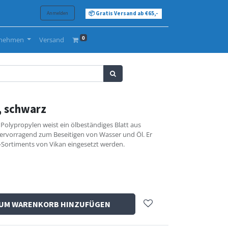
Anmelden
📦 Gratis Versand ab €65,-
0
rnehmen
Versand
, schwarz
olypropylen weist ein ölbeständiges Blatt aus
hervorragend zum Beseitigen von Wasser und Öl. Er
-Sortiments von Vikan eingesetzt werden.
UM WARENKORB HINZUFÜGEN