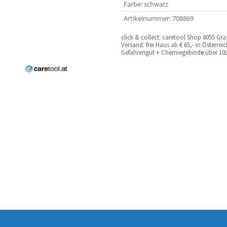
Farbe
:
schwarz
Artikelnummer
:
708869
c
lick & collect: caretool Shop 8055 Gr
Versand: frei Haus ab € 65,- in Österre
Gefahrengut + Chemiegebind
e
über 10L