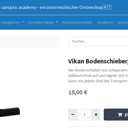
caroptic academy - ein österreichischer Onlineshop🇦🇹
 Kategorien
Vorteils Pakete
Maschinenverleih
Academy
Unte
z
Vikan Bodenschieber
Der Bodenschieber aus schwarzem P
Zellkautschuk auf und eignet sich 
kann mit jedem Stiel des Transport
18,00
€
Z