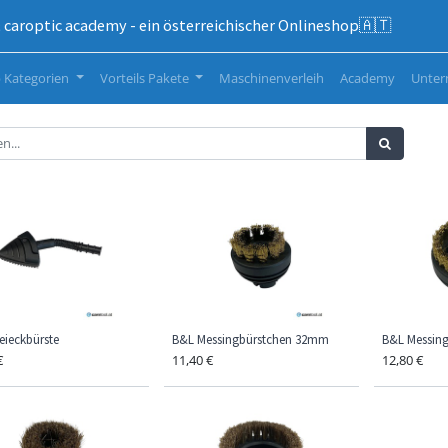
caroptic academy - ein österreichischer Onlineshop🇦🇹
 Kategorien
Vorteils Pakete
Maschinenverleih
Academy
Unte
eieckbürste
B&L Messingbürstchen 32mm
B&L Messin
€
11,40
€
12,80
€