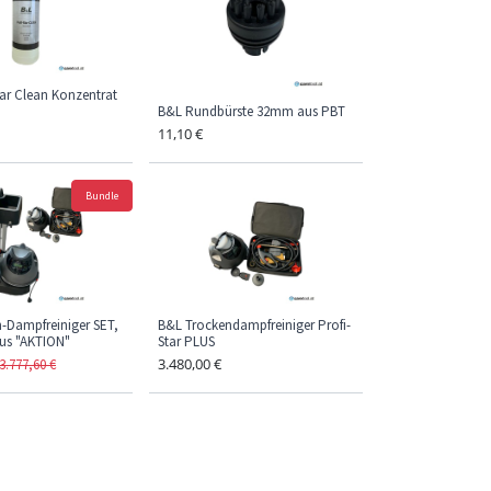
tar Clean Konzentrat
B&L Rundbürste 32mm aus PBT
11,10
€
Bundle
-Dampfreiniger SET,
B&L Trockendampfreiniger Profi-
lus "AKTION"
Star PLUS
3.480,00
€
3.777,60
€