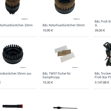
B&L Profi-S
turhaarbürstchen 32mm
B&L Naturhaarbürstchen 55mm
1L
10,90
€
39,00
€
nsbürstchen 55mm aus
B&L TWIST-Tücher für
B&L Trocken
Dampfmopp
Profi-Star P
€
19,30
€
3.147,88
€