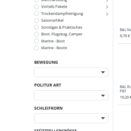
Vorteils Pakete
Trockendampfreinigung
Saisonartikel
Sonstiges & Praktisches
B&L Na
Boot, Flugzeug, Camper
9,70
€
Marine - Boot
Marine - Boote
BEWEGUNG
POLITUR ART
B&L Ru
PBT
10,20
SCHLEIFKORN
STÜTZTELLERGRÖSSE