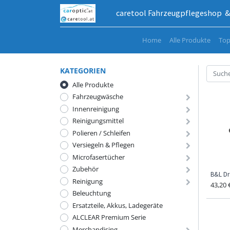
caretool Fahrzeugpflegeshop & 
Home
Alle Produkte
Top
KATEGORIEN
Alle Produkte
Fahrzeugwäsche
Innenreinigung
Reinigungsmittel
Polieren / Schleifen
Versiegeln & Pflegen
Microfasertücher
Zubehör
B&L Dr
Reinigung
43,20
Beleuchtung
Ersatzteile, Akkus, Ladegeräte
ALCLEAR Premium Serie
Merchandising