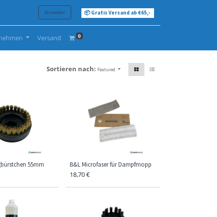
Anmelden
📦 Gratis Versand ab €65,-
0
rnehmen
Versand
Sortieren nach:
Featured
gbürstchen 55mm
B&L Microfaser für Dampfmopp
18,70
€