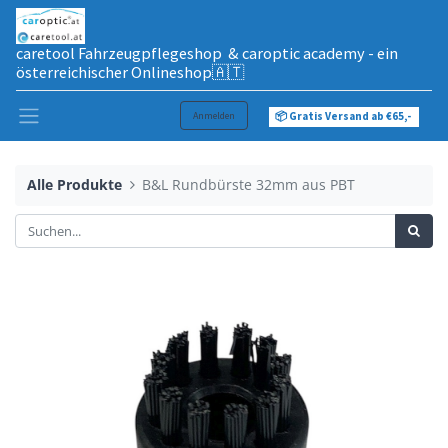
caretool Fahrzeugpflegeshop & caroptic academy - ein
österreichischer Onlineshop🇦🇹
Anmelden
📦 Gratis Versand ab €65,-
Alle Produkte
B&L Rundbürste 32mm aus PBT