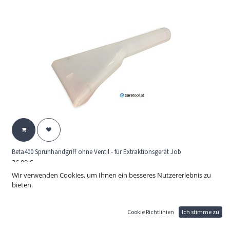
Beta400 Sprühhandgriff ohne Ventil - für Extraktionsgerät Job
36,00
€
Car-Kit Polsterdüse ohne Spritzvorrichtung für Job IPC Beta 400
Wir verwenden Cookies, um Ihnen ein besseres Nutzererlebnis zu
Extraktionssauger
bieten.
Cookie Richtlinien
Ich stimme zu