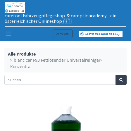
caretool Fahrzeugpflegeshop & caroptic academy - ein
österreichischer Onlineshop🇦🇹
Anmelden
📦 Gratis Versand ab €65,-
Alle Produkte
blanc car F93 Fettlösender Universalreiniger-
Konzentrat