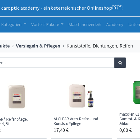
caroptic academy - ein österreichischer Onlineshop🇦🇹
 Kategorien
Vorteils Pakete
Maschinenverleih
Academy
Unte
ukte
Versiegeln & Pflegen
Kunststoffe, Dichtungen, Reifen
maxolen 61 
ALCLEAR Auto Reifen- und
Gummi- & Ku
R® Reifenpflege,
Kunststoffpflege
Silikon
nd, 5L
17,40
€
0,00
€
€