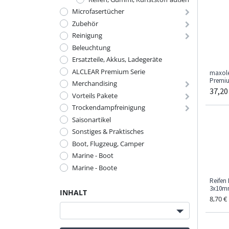
Microfasertücher
Zubehör
Reinigung
Beleuchtung
Ersatzteile, Akkus, Ladegeräte
ALCLEAR Premium Serie
maxole
Premiu
Merchandising
37,20
Vorteils Pakete
Trockendampfreinigung
Saisonartikel
Sonstiges & Praktisches
Boot, Flugzeug, Camper
Marine - Boot
Marine - Boote
Reifen 
3x10
INHALT
8,70
€