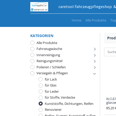
caretool Fahrzeugpflegeshop & 
Home
Alle Produkte
Top
KATEGORIEN
Prod
Alle Produkte
Fahrzeugwäsche
Innenreinigung
Reinigungsmittel
Polieren / Schleifen
Versiegeln & Pflegen
für Lack
für Glas
für Leder
für Stoffe, Verdecke
ALCLEA
glänze
Kunststoffe, Dichtungen, Reifen
85,20
Renovierer
Reifen, Gummi, Kunststoff außen