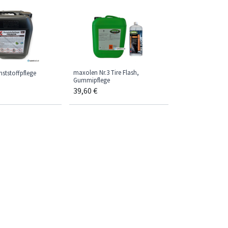
maxolen Nr.3 Tire Flash,
ststoffpflege
Gummipflege
39,60
€