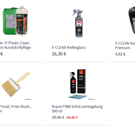
n 37 Plasto Clean
X-CLEAN Kun
m Kunststoffpflege
X-CLEAN Reifenglanz
Premium
€
16,30
€
4,92
€
Pinsel, Pneu Brush,
Rupes P808 Schutzversiegelung
mm
500 ml
39,96
€
44,40
€