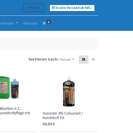
Anmelden
📦 Gratis Versand ab €65,-
0
rnehmen
Versand
Sortieren nach:
Featured
BlueStar A-Z,
nststoffpflege mit
maxolen 39S Colourant /
Kunststoff Fix
66,84
€