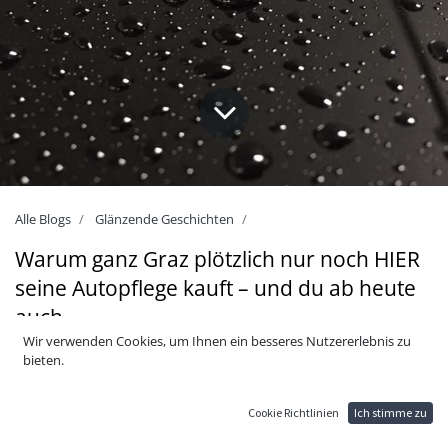
Alle Blogs
Glänzende Geschichten
Warum ganz Graz plötzlich nur noch HIER
seine Autopflege kauft – und du ab heute
auch
Wir verwenden Cookies, um Ihnen ein besseres Nutzererlebnis zu
bieten.
Graz ist voller Autopflege-Shops – doch nur EIN
Anbieter liefert Profiqualität, die jedes andere
Cookie Richtlinien
Ich stimme zu
Produkt alt aussehen lässt. Wer das einmal erlebt,