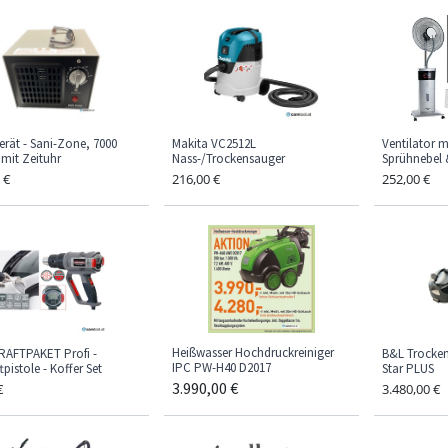
rät - Sani-Zone, 7000
Makita VC2512L
Ventilator m
mit Zeituhr
Nass-/Trockensauger
Sprühnebel 
€
216,00
€
252,00
€
Heißwasser Hochdruckreiniger
RAFTPAKET Profi -
B&L Trocken
IPC PW-H40 D2017
tpistole - Koffer Set
Star PLUS
3.990,00
€
€
3.480,00
€