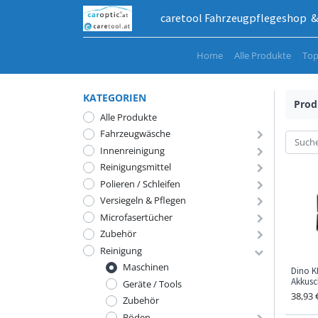
caretool Fahrzeugpflegeshop & 
Home
Alle Produkte
Top
KATEGORIEN
Prod
Alle Produkte
Fahrzeugwäsche
Innenreinigung
Reinigungsmittel
Polieren / Schleifen
Versiegeln & Pflegen
Microfasertücher
Zubehör
Reinigung
Maschinen
Dino 
Akkusc
Geräte / Tools
38,93
Zubehör
Böden