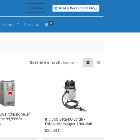
Anmelden
📦 Gratis Versand ab €65,-
0
rnehmen
Versand
Sortieren nach:
Featured
S Professioneller
 mit 99,9995%
IPC Job Beta400 Sprüh -
nz
Extraktionssauger 1200 Watt
822,00
€