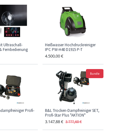
it Ultraschall-
Heißwasser Hochdruckreiniger
& Fernbedienung
IPC PW-H40 D1915 P-T
4.500,00
€
Bundle
dampfreiniger Profi-
B&L Trocken-Dampfreiniger SET,
Profi-Star Plus "AKTION"
3.147,88
€
3.777,60
€