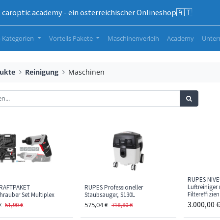
caroptic academy - ein österreichischer Onlineshop🇦🇹
 Kategorien
Vorteils Pakete
Maschinenverleih
Academy
Unte
ukte
Reinigung
Maschinen
RUPES NIVEU
Luftreiniger
KRAFTPAKET
RUPES Professioneller
Filtereffizie
hrauber Set Multiplex
Staubsauger, S130L
3.000,00
€
€
575,04
€
51,90
€
718,80
€