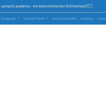
caroptic academy - ein österreichischer Onlineshop🇦🇹
 Kategorien
Vorteils Pakete
Maschinenverleih
Academy
Unte