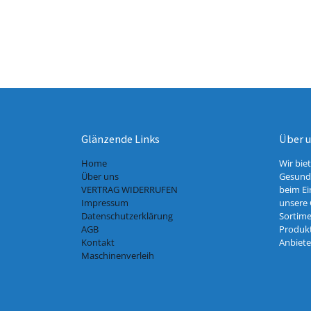
Glänzende Links
Über 
Home
Wir bie
Über uns
Gesundh
VERTRAG WIDERRUFEN
beim Ei
Impressum
unsere 
Datenschutzerklärung
Sortime
AGB
Produkt
Kontakt
Anbiete
Maschinenverleih