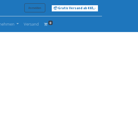
Anmelden
📦 Gratis Versand ab €65,-
0
rnehmen
Versand