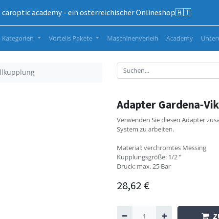
caroptic academy - ein österreichischer Onlineshop🇦🇹
 Kategorien
Vorteils Pakete
Maschinenverleih
Academy
Unte
llkupplung
Adapter Gardena-Vik
Verwenden Sie diesen Adapter zu
System zu arbeiten.
Material: verchromtes Messing
Kupplungsgröße: 1/2 "
Druck: max. 25 Bar
28,62
€
Z