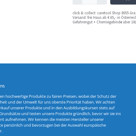
c
lick & collect: caretool Shop 8055 Gr
Versand: frei Haus ab € 65,- in Österre
Gefahrengut + Chemiegebind
e
über 10L
uns
ten hochwertige Produkte zu fairen Preisen, wobei der Schutz der
eit und der Umwelt für uns oberste Priorität haben. Wir achten
nkauf unserer Produkte und in den Ausbildungskursen stets auf
Grundsätze und testen unsere Produkte gründlich, bevor wir sie ins
nt aufnehmen. Wir kennen die meisten Hersteller unserer
e persönlich und bevorzugen bei der Auswahl europäische
r.