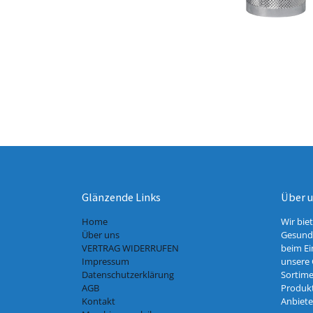
Glänzende Links
Über 
Home
Wir bie
Über uns
Gesundh
VERTRAG WIDERRUFEN
beim Ei
Impressum
unsere 
Datenschutzerklärung
Sortime
AGB
Produkt
Kontakt
Anbiete