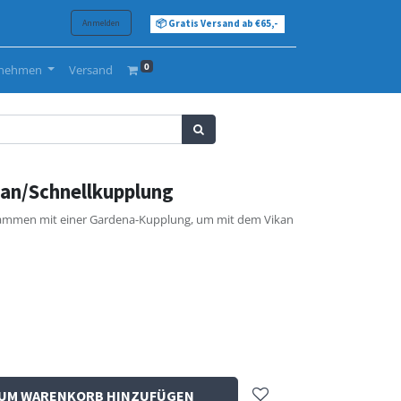
Anmelden
📦 Gratis Versand ab €65,-
0
rnehmen
Versand
an/Schnellkupplung
sammen mit einer Gardena-Kupplung, um mit dem Vikan
UM WARENKORB HINZUFÜGEN