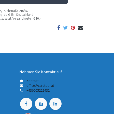
az, Puchstraße 216/B2
ich; ab
€ 85,- Deutschland
 zusätzl. Versandkosten
€ 10,-
Nehmen Sie Kontakt auf
Kontakt
office@caretool.at
+436605222432