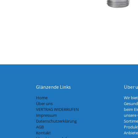
Glänzende Links
Über 
Home
Wir bie
Über uns
Gesundh
VERTRAG WIDERRUFEN
beim Ei
Impressum
unsere 
Datenschutzerklärung
Sortime
AGB
Produkt
Kontakt
Anbiete