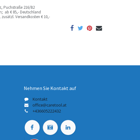
az, Puchstraße 216/B2
ich; ab
€ 85,- Deutschland
 zusätzl. Versandkosten
€ 10,-
Nehmen Sie Kontakt auf
Kontakt
office@caretool.at
+436605222432