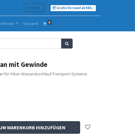
Anmelden
📦 Gratis Versand ab €65,-
0
rnehmen
Versand
kan mit Gewinde
r für Vikan Wasserdurchlauf-Transport-Systeme.
UM WARENKORB HINZUFÜGEN