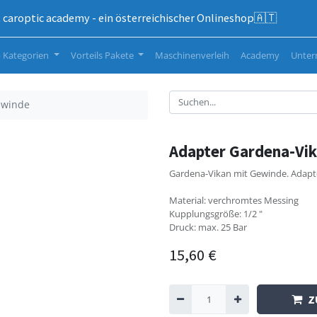
caroptic academy - ein österreichischer Onlineshop🇦🇹
 Kategorien
Vorteils Pakete
Maschinenverleih
Academy
Unte
ewinde
Adapter Gardena-Vi
Gardena-Vikan mit Gewinde. Adapte
Material: verchromtes Messing
Kupplungsgröße: 1/2 "
Druck: max. 25 Bar
15,60
€
Z