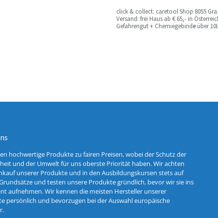
c
lick & collect: caretool Shop 8055 Gr
Versand: frei Haus ab € 65,- in Österre
Gefahrengut + Chemiegebind
e
über 10L
uns
ten hochwertige Produkte zu fairen Preisen, wobei der Schutz der
eit und der Umwelt für uns oberste Priorität haben. Wir achten
nkauf unserer Produkte und in den Ausbildungskursen stets auf
Grundsätze und testen unsere Produkte gründlich, bevor wir sie ins
nt aufnehmen. Wir kennen die meisten Hersteller unserer
e persönlich und bevorzugen bei der Auswahl europäische
r.