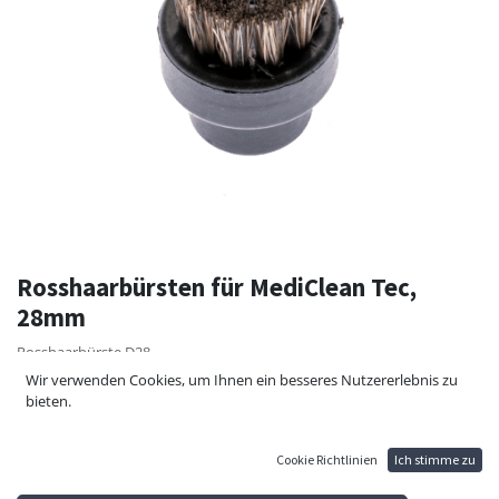
Rosshaarbürsten für MediClean Tec,
28mm
Rosshaarbürste D28
Wir verwenden Cookies, um Ihnen ein besseres Nutzererlebnis zu
10,20
€
bieten.
Cookie Richtlinien
Ich stimme zu