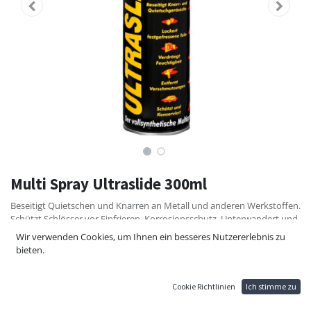
Multi Spray Ultraslide 300ml
Beseitigt Quietschen und Knarren an Metall und anderen Werkstoffen.
Schützt Schlösser vor Einfrieren, Korrosionsschutz, Unterwandert und
verdrängt Feuchtigkeit (nicht in stromführende Anlagen und Schalter
Wir verwenden Cookies, um Ihnen ein besseres Nutzererlebnis zu
sprühen).
bieten.
Entfernt verharzte Schmierstoffe, Flugrost, löst Teer, Schmutz und
Kalkablagerungen, löst Klebstoffreste.
Greift Lacke, Kunststoffe und Textilien nicht an.
Cookie Richtlinien
Ich stimme zu
Produkt enthält keine FCKW- und CKW- Verbindungen.