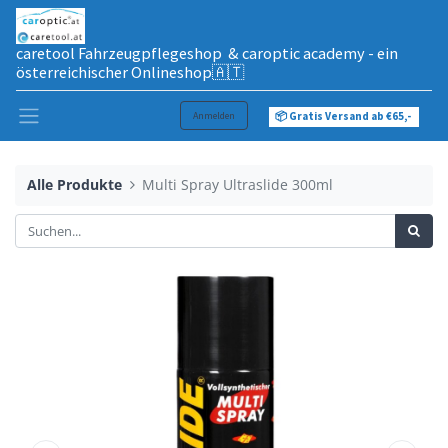
caretool Fahrzeugpflegeshop & caroptic academy - ein
österreichischer Onlineshop🇦🇹
Anmelden
📦 Gratis Versand ab €65,-
Alle Produkte
Multi Spray Ultraslide 300ml