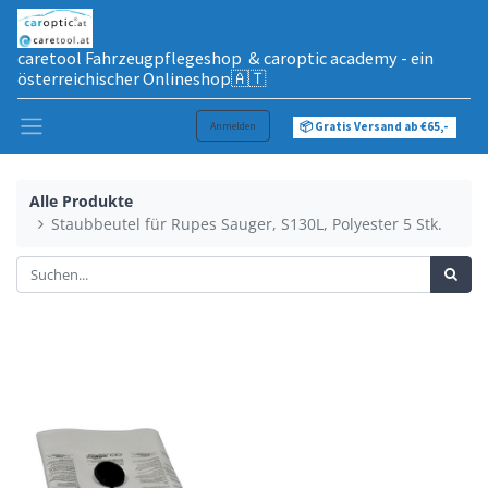
caretool Fahrzeugpflegeshop & caroptic academy - ein
österreichischer Onlineshop🇦🇹
Anmelden
📦 Gratis Versand ab €65,-
Alle Produkte
Staubbeutel für Rupes Sauger, S130L, Polyester 5 Stk.