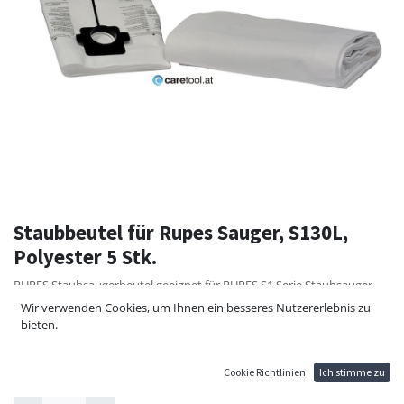
Staubbeutel für Rupes Sauger, S130L,
Polyester 5 Stk.
RUPES Staubsaugerbeutel geeignet für RUPES S1 Serie Staubsauger
wie den S130 & S145 Staubsauger.
Wir verwenden Cookies, um Ihnen ein besseres Nutzererlebnis zu
bieten.
79,80
€
Cookie Richtlinien
Ich stimme zu