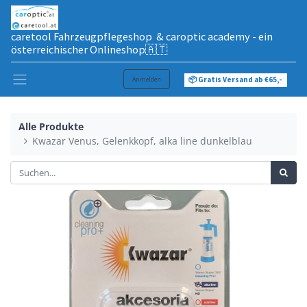
caretool Fahrzeugpflegeshop & caroptic academy - ein
österreichischer Onlineshop🇦🇹
Anmelden
📦 Gratis Versand ab €65,-
Alle Produkte
Kwazar Venus, Gelenkkopf, alka line dunkelblau