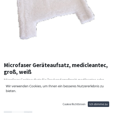
Microfaser Geräteaufsatz, medicleantec,
groß, weiß
Microfaser Geräteaufsatz für Trockendampfgerät medileantec oder
maxteamer für rechteckige Bürste.
Wir verwenden Cookies, um Ihnen ein besseres Nutzererlebnis zu
Farbe: weiß
bieten.
15,00
€
Cookie Richtlinien
Ich stimme zu