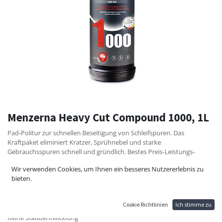
Menzerna Heavy Cut Compound 1000, 1L
Pad-Politur zur schnellen Beseitigung von Schleifspuren. Das
Kraftpaket eliminiert Kratzer, Sprühnebel und starke
Gebrauchsspuren schnell und gründlich. Bestes Preis-Leistungs-
Verhältnis.
Wir verwenden Cookies, um Ihnen ein besseres Nutzererlebnis zu
bieten.
Vorteil:
Schnelle Schliffentfernung
Gleichmäßiges Schleifbild
Cookie Richtlinien
Ich stimme zu
Hohe Ergiebigkeit
Keine Staubentwicklung