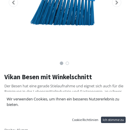
Vikan Besen mit Winkelschnitt
Der Besen hat eine gerade Stielaufnahme und eignet sich auch für die
Reinigung in der Lebensmittelindustrie und Gastronomie, an schwer
zugänglichen Stellen. Für Farbkodierung geeignet zur Vermeidung von
Wir verwenden Cookies, um Ihnen ein besseres Nutzererlebnis zu
Kreuzkontamination.
bieten.
Borsten: hart
Borstenlänge: 170 mm
Cookie Richtlinien
Ich stimme zu
Material: Polypropylen, Polyester
Breite: 40 mm