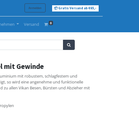
Anmelden
📦 Gratis Versand ab €65,-
0
rnehmen
Versand
el mit Gewinde
 Aluminium mit robustem, schlagfestem und
tigt, so wird eine angenehme und funktionelle
 zu allen Vikan Besen, Bürsten und Abzieher mit
propylen