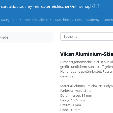
caroptic academy - ein österreichischer Onlineshop🇦🇹
 Kategorien
Vorteils Pakete
Maschinenverleih
Academy
Unte
winde
Vikan Aluminium-Sti
Dieser ergonomische Stiel ist aus
greiffreundlichem Kunststoff gefer
Handhabung gewährleistet. Passend
Gewinde.
Material: Aluminium eloxiert, Poly
Farbe: schwarz-silber
Durchmesser: 31 mm
Länge: 1505 mm
Breite: 31 mm
Höhe: 31 mm