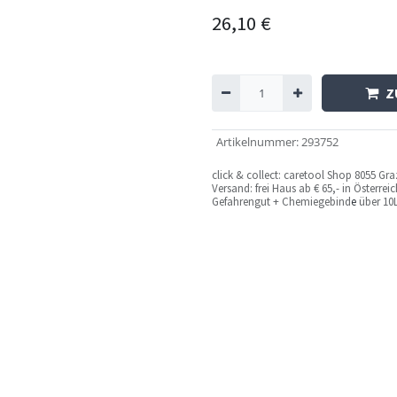
26,10
€
Z
Artikelnummer
:
293752
c
lick & collect: caretool Shop 8055 Gr
Versand: frei Haus ab € 65,- in Österre
Gefahrengut + Chemiegebind
e
über 10L