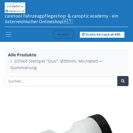
caretool Fahrzeugpflegeshop & caroptic academy - ein
österreichischer Onlineshop🇦🇹
Anmelden
📦 Gratis Versand ab €65,-
Alle Produkte
Schleif-Stempel "Duo", Ø30mm, Microklett +
Gummierung