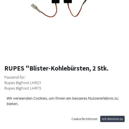
RUPES "Blister-Kohlebürsten, 2 Stk.
Passend für:
Rupes BigFoot LHR21
Rupes BigFoot LHR15
Rupes Big Foot LHR75E
Wir verwenden Cookies, um Ihnen ein besseres Nutzererlebnis zu
Rupes Bigfoot LH19E
bieten.
Rupes Bigfoot LHR12E
Rupes LH18ENS
Cookie Richtlinien
Ich stimme zu
9,72
€
10,80
€