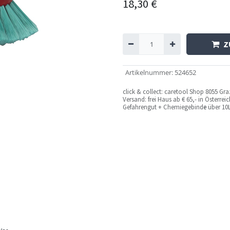
18,30
€
Z
Artikelnummer
:
524652
c
lick & collect: caretool Shop 8055 Gr
Versand: frei Haus ab € 65,- in Österre
Gefahrengut + Chemiegebind
e
über 10L