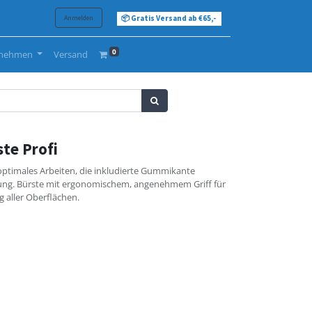
Anmelden
📦 Gratis Versand ab €65,-
0
rnehmen
Versand
te Profi
optimales Arbeiten, die inkludierte Gummikante
nung. Bürste mit ergonomischem, angenehmem Griff für
g aller Oberflächen.