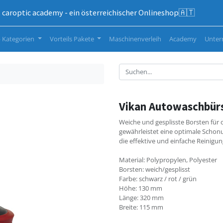
caroptic academy - ein österreichischer Onlineshop🇦🇹
 Kategorien
Vorteils Pakete
Maschinenverleih
Academy
Unte
Vikan Autowaschbürs
Weiche und gesplisste Borsten für 
gewährleistet eine optimale Scho
die effektive und einfache Reinigun
Material: Polypropylen, Polyester
Borsten: weich/gesplisst
Farbe: schwarz / rot / grün
Höhe: 130 mm
Länge: 320 mm
Breite: 115 mm