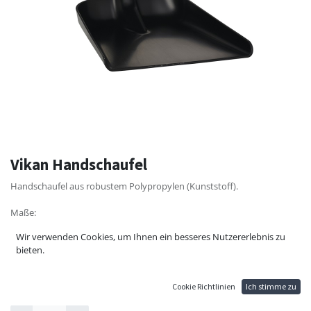
Vikan Handschaufel
Handschaufel aus robustem Polypropylen (Kunststoff).
Maße:
327x271x50 mm
Wir verwenden Cookies, um Ihnen ein besseres Nutzererlebnis zu
550 mm
bieten.
15,50
€
Cookie Richtlinien
Ich stimme zu