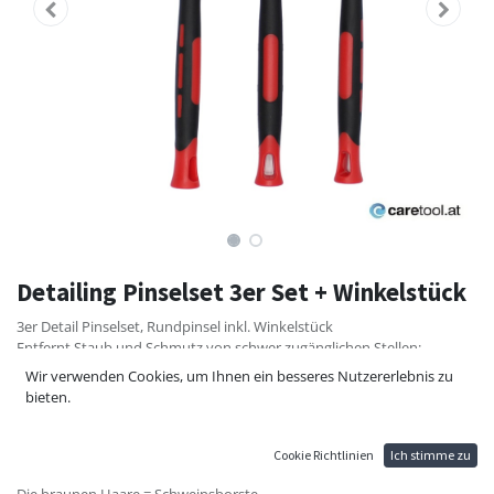
Detailing Pinselset 3er Set + Winkelstück
3er Detail Pinselset, Rundpinsel inkl. Winkelstück
Entfernt Staub und Schmutz von schwer zugänglichen Stellen:
Klimaanlagengitter, Armaturenbrett, Schalthebel, Lenkrad
Wir verwenden Cookies, um Ihnen ein besseres Nutzererlebnis zu
Ideal auch zum Entfernen starker Verschmutzungen an Stellen wie
bieten.
Schriftzügen am Auto
Set Inhalt:
Cookie Richtlinien
Ich stimme zu
Die schwarzen Haare = Mikrofaser
Die braunen Haare = Schweinsborste