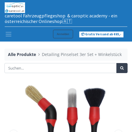
caretool Fahrzeugpflegeshop & caroptic academy - ein
österreichischer Onlineshop🇦🇹
Anmelden
📦 Gratis Versand ab €65,-
Alle Produkte
Detailing Pinselset 3er Set + Winkelstück