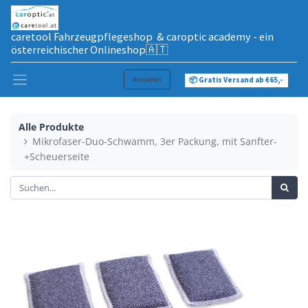
caretool Fahrzeugpflegeshop & caroptic academy - ein
österreichischer Onlineshop🇦🇹
Anmelden
📦 Gratis Versand ab €65,-
Alle Produkte
Mikrofaser-Duo-Schwamm, 3er Packung, mit Sanfter-
+Scheuerseite