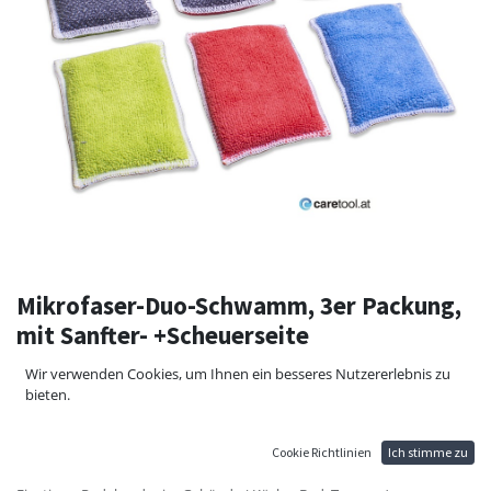
Mikrofaser-Duo-Schwamm, 3er Packung,
mit Sanfter- +Scheuerseite
3er Set Duo-Mikrofaserschwämmen mit einer Scheuerseite und einer
Wir verwenden Cookies, um Ihnen ein besseres Nutzererlebnis zu
sanften Seite
bieten.
die Scheuerseite ist aus einer sehr effizienten Mischung von
Mikrofasern und einer scheuernden Ingredienz hergestellt, mit
nachhaltigem Schaum im Innern.
Cookie Richtlinien
Ich stimme zu
Für Hartnäckige Verschmutzungen im Fahrzeug Innenraum z.B.