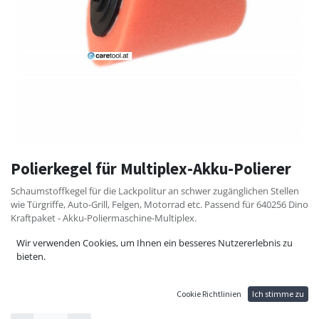
Polierkegel für Multiplex-Akku-Polierer
Schaumstoffkegel für die Lackpolitur an schwer zugänglichen Stellen
wie Türgriffe, Auto-Grill, Felgen, Motorrad etc. Passend für 640256 Dino
Kraftpaket - Akku-Poliermaschine-Multiplex.
Größe 85x35x85 nn
Wir verwenden Cookies, um Ihnen ein besseres Nutzererlebnis zu
Gewinde: M6
bieten.
13,20
€
Cookie Richtlinien
Ich stimme zu