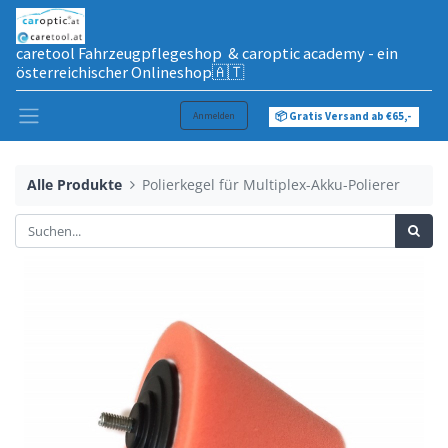
caretool Fahrzeugpflegeshop & caroptic academy - ein
österreichischer Onlineshop🇦🇹
Anmelden
📦 Gratis Versand ab €65,-
Alle Produkte
Polierkegel für Multiplex-Akku-Polierer